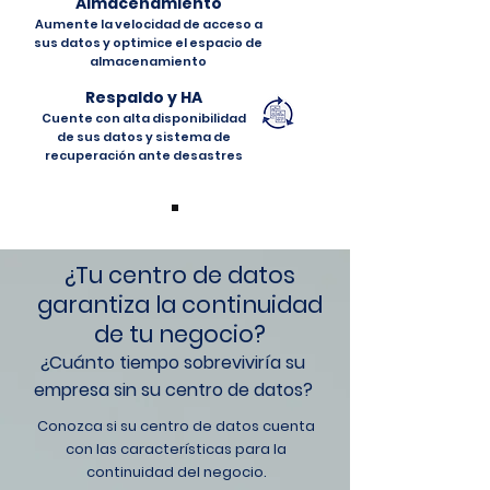
Almacenamiento
Aumente la velocidad de acceso a
sus datos y optimice el espacio de
almacenamiento
Respaldo y HA
Cuente con alta disponibilidad
de sus datos y sistema de
recuperación ante desastres
¿Tu centro de datos
garantiza la continuidad
de tu negocio?
¿Cuánto
tiempo sobreviviría su
empresa sin su centro de datos?
Conozca si su centro de datos cuenta
con las características para la
continuidad del negocio.