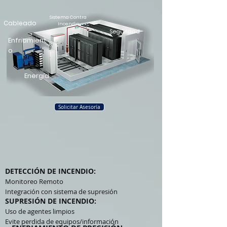
Sistema Contra
Cableado
Incendio
Seguridad
Enfriamient
o
Energía
Solicitar Asesoría
DETECCIÓN DE INCENDIO:
Monitoreo Remoto
Integración con sistema de supresión
SUPRESIÓN DE INCENDIO:
Uso de agentes limpios
Evite perdida de equipos/información